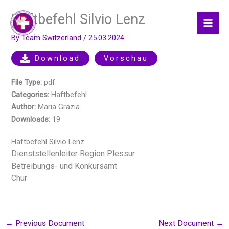
Skip
Haftbefehl Silvio Lenz
to
content
By
Team Switzerland
/
25.03.2024
Download
Vorschau
File Type:
pdf
Categories:
Haftbefehl
Author:
Maria Grazia
Downloads:
19
Haftbefehl Silvio Lenz
Dienststellenleiter Region Plessur
Betreibungs- und Konkursamt
Chur
←
Previous Document
Next Document
→