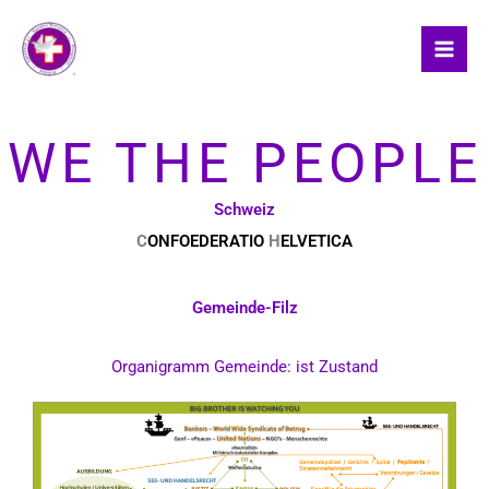
Skip
to
content
WE THE PEOPLE
Schweiz
C
ONFOEDERATIO
H
ELVETICA
Gemeinde-Filz
Organigramm Gemeinde: ist Zustand