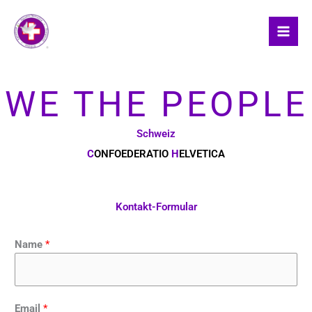
Skip
to
content
WE THE PEOPLE
Schweiz
C
ONFOEDERATIO
H
ELVETICA
Kontakt-Formular
Name
*
Email
*