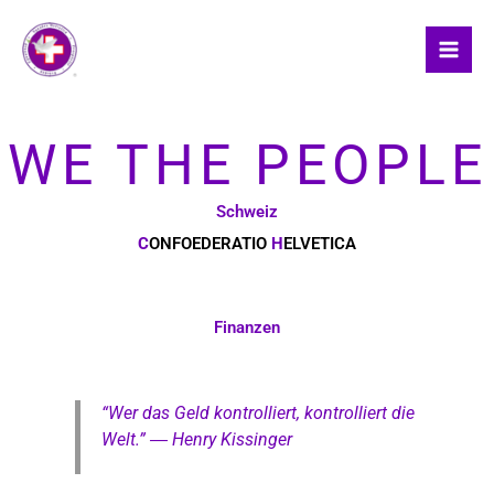
Skip
to
content
WE THE PEOPLE
Schweiz
C
ONFOEDERATIO
H
ELVETICA
Finanzen
“Wer das Geld kontrolliert, kontrolliert die
Welt.” ― Henry Kissinger