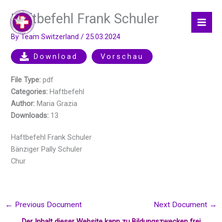
Skip
Haftbefehl Frank Schuler
to
content
By
Team Switzerland
/
25.03.2024
Download
Vorschau
File Type:
pdf
Categories:
Haftbefehl
Author:
Maria Grazia
Downloads:
13
Haftbefehl Frank Schuler
Bänziger Pally Schuler
Chur
←
Previous Document
Next Document
→
Der Inhalt dieser Website kann zu Bildungszwecken frei