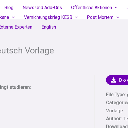
Blog
News Und Add-Ons
Öffentliche Aktionen
ikane
Vernichtungskrieg KESB
Post Mortem
Externe Experten
English
utsch Vorlage
Do
ngt studieren:
File Type:
Categorie
Vorlage
Author:
Te
Download