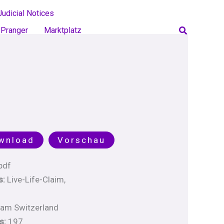
Judicial Notices
Search
Pranger
Marktplatz
wnload
Vorschau
pdf
s:
Live-Life-Claim,
am Switzerland
s:
197