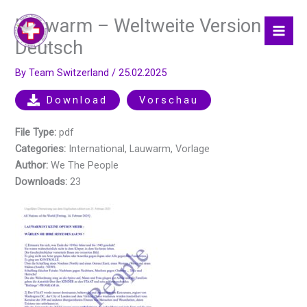
Skip
Lauwarm – Weltweite Version –
to
content
Deutsch
By
Team Switzerland
/
25.02.2025
Download
Vorschau
File Type:
pdf
Categories:
International, Lauwarm, Vorlage
Author:
We The People
Downloads:
23