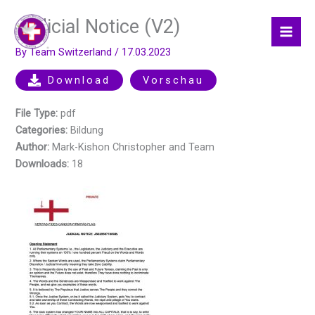
Skip
Judicial Notice (V2)
to
content
By
Team Switzerland
/
17.03.2023
Download
Vorschau
File Type:
pdf
Categories:
Bildung
Author:
Mark-Kishon Christopher and Team
Downloads:
18