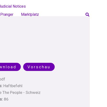
Judicial Notices
Search
Pranger
Marktplatz
wnload
Vorschau
pdf
s:
Haftbefehl
 The People - Schweiz
s:
86