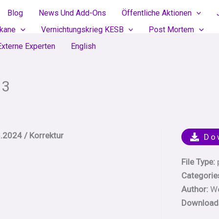
Blog
News Und Add-Ons
Öffentliche Aktionen
ikane
Vernichtungskrieg KESB
Post Mortem
Externe Experten
English
 3
.2024 / Korrektur
Do
File Type:
Categorie
Author:
We
Download