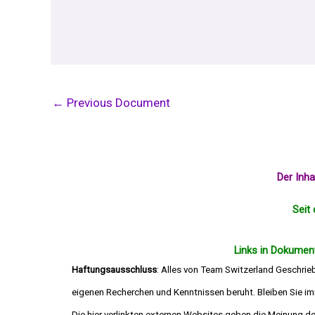
←
Previous Document
Der Inh
Seit 
Links in Dokument
Haftungsausschluss
: Alles von Team Switzerland Geschrie
eigenen Recherchen und Kenntnissen beruht. Bleiben Sie imm
Die hier verlinkten externen Websites geben 