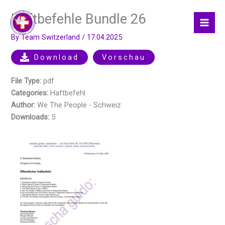
Skip
Haftbefehle Bundle 26
to
content
By
Team Switzerland
/
17.04.2025
Download
Vorschau
File Type:
pdf
Categories:
Haftbefehl
Author:
We The People - Schweiz
Downloads:
5