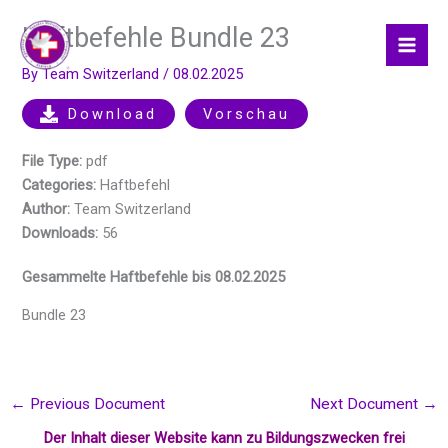
Skip
Haftbefehle Bundle 23
to
content
By
Team Switzerland
/
08.02.2025
Download
Vorschau
File Type:
pdf
Categories:
Haftbefehl
Author:
Team Switzerland
Downloads:
56
Gesammelte Haftbefehle bis 08.02.2025
Bundle 23
←
Previous Document
Next Document
→
Der Inhalt dieser Website kann zu Bildungszwecken frei