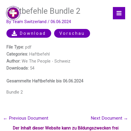
Skip
Haftbefehle Bundle 2
to
content
By
Team Switzerland
/
06.06.2024
Download
Vorschau
File Type:
pdf
Categories:
Haftbefehl
Author:
We The People - Schweiz
Downloads:
54
Gesammelte Haftbefehle bis 06.06.2024
Bundle 2
←
Previous Document
Next Document
→
Der Inhalt dieser Website kann zu Bildungszwecken frei