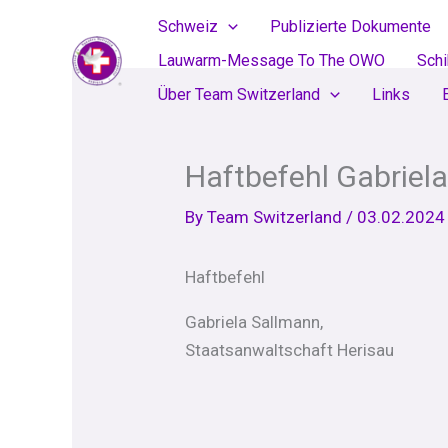
Skip
Schweiz
Publizierte Dokumente
to
Lauwarm-Message To The OWO
Sch
content
Über Team Switzerland
Links
Haftbefehl Gabriel
By
Team Switzerland
/
03.02.2024
Haftbefehl
Gabriela Sallmann,
Staatsanwaltschaft Herisau