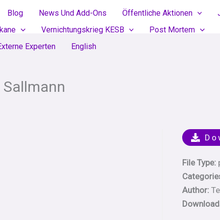
Blog
News Und Add-Ons
Öffentliche Aktionen
ikane
Vernichtungskrieg KESB
Post Mortem
Externe Experten
English
a Sallmann
Do
File Type:
Categorie
Author:
Te
Download