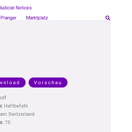
Judicial Notices
Search
Pranger
Marktplatz
wnload
Vorschau
pdf
s:
Haftbefehl
am Switzerland
s:
75