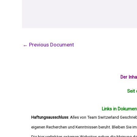
←
Previous Document
Der Inh
Seit 
Links in Dokument
Haftungsausschluss
: Alles von Team Switzerland Geschrie
eigenen Recherchen und Kenntnissen beruht. Bleiben Sie imm
Die hier verlinkten externen Websites geben 