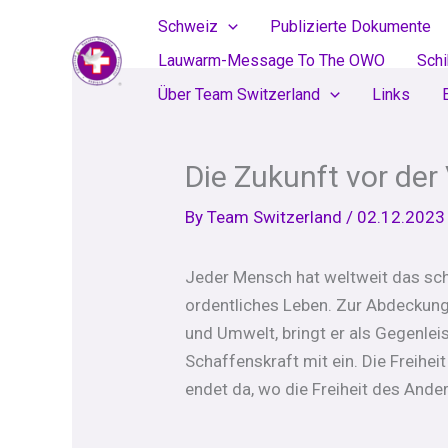
Skip
Schweiz
Publizierte Dokumente
to
Lauwarm-Message To The OWO
Sch
content
Über Team Switzerland
Links
Die Zukunft vor de
By
Team Switzerland
/
02.12.2023
Jeder Mensch hat weltweit das sch
ordentliches Leben. Zur Abdeckung 
und Umwelt, bringt er als Gegenleis
Schaffenskraft mit ein. Die Freihe
endet da, wo die Freiheit des Ander