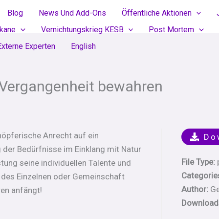
Blog
News Und Add-Ons
Öffentliche Aktionen
ikane
Vernichtungskrieg KESB
Post Mortem
Externe Experten
English
r Vergangenheit bewahren
öpferische Anrecht auf ein
Do
der Bedürfnisse im Einklang mit Natur
File Type:
tung seine individuellen Talente und
Categorie
it des Einzelnen oder Gemeinschaft
Author:
Ge
en anfängt!
Download