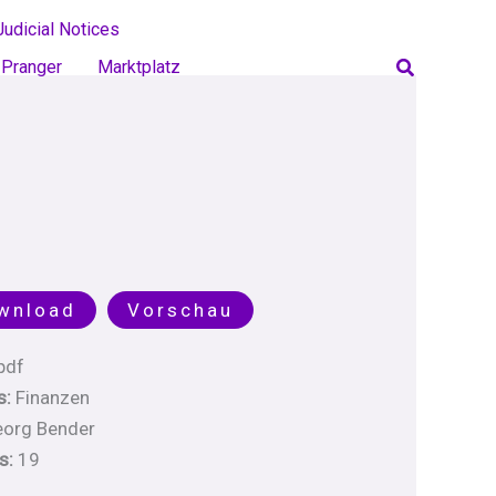
Judicial Notices
Search
Pranger
Marktplatz
wnload
Vorschau
pdf
s:
Finanzen
org Bender
s:
19