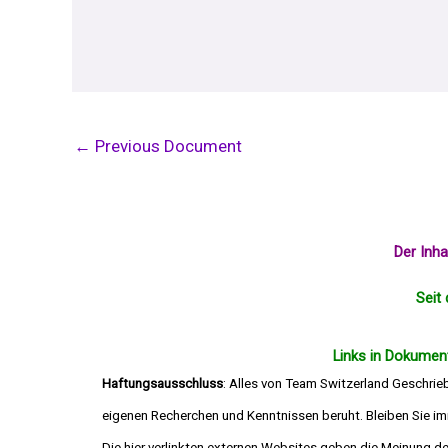
←
Previous Document
Der Inh
Seit 
Links in Dokument
Haftungsausschluss
: Alles von Team Switzerland Geschrie
eigenen Recherchen und Kenntnissen beruht. Bleiben Sie imm
Die hier verlinkten externen Websites geben 