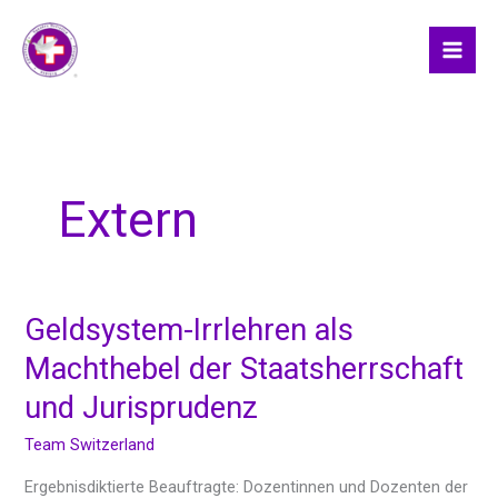
Skip
to
content
Extern
Geldsystem-Irrlehren als
Geldsystem-
Irrlehren
Machthebel der Staatsherrschaft
als
und Jurisprudenz
Machthebel
der
Team Switzerland
Staatsherrschaft
und
Ergebnisdiktierte Beauftragte: Dozentinnen und Dozenten der