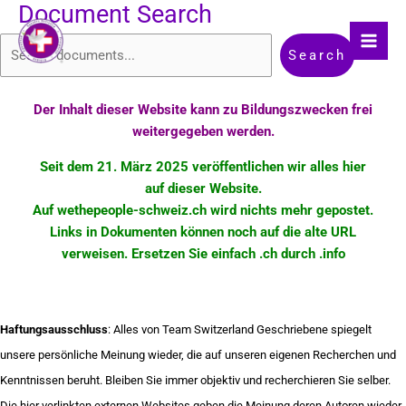
Document Search
Skip
Document
to
Search
content
Search
Der Inhalt dieser Website kann zu Bildungszwecken frei
weitergegeben werden.
Seit dem 21. März 2025 veröffentlichen wir alles hier
auf dieser Website.
Auf wethepeople-schweiz.ch wird nichts mehr
gepostet
.
Links in Dokumenten können noch auf die alte URL
verweisen. Ersetzen Sie einfach .ch durch .info
Haftungsausschluss
: Alles von Team Switzerland Geschriebene spiegelt
unsere persönliche Meinung wieder, die auf unseren eigenen Recherchen und
Kenntnissen beruht. Bleiben Sie immer objektiv und recherchieren Sie selber.
Die hier verlinkten externen Websites geben die Meinung deren Autoren wieder.