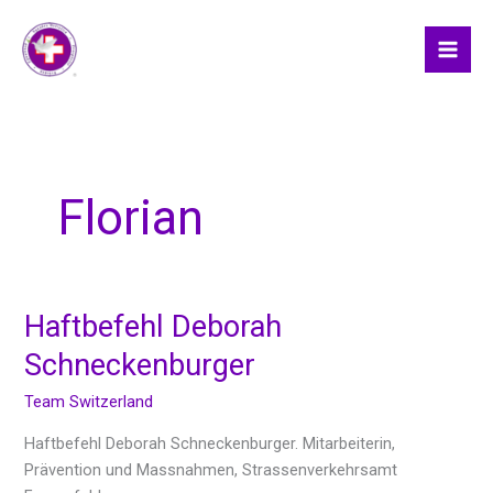
Skip
to
content
Florian
Haftbefehl Deborah
Haftbefehl
Deborah
Schneckenburger
Schneckenburger
Team Switzerland
Haftbefehl Deborah Schneckenburger. Mitarbeiterin,
Prävention und Massnahmen, Strassenverkehrsamt