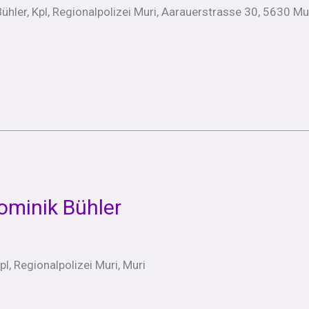
̈hler, Kpl, Regionalpolizei Muri, Aarauerstrasse 30, 5630 Mur
ominik Bühler
pl, Regionalpolizei Muri, Muri