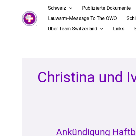
Skip
Schweiz
Publizierte Dokumente
to
Lauwarm-Message To The OWO
Sch
content
Über Team Switzerland
Links
Christina und I
Ankündigung Haftbe
Ankündigung