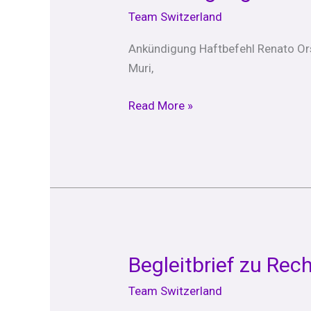
Haftbefehl
Team Switzerland
Dominik
Bühler
Ankündigung Haftbefehl Renato Orsi,
und
Muri,
Renato
Orsi
Read More »
Begleitbrief zu Re
Begleitbrief
zu
Team Switzerland
Rechnung