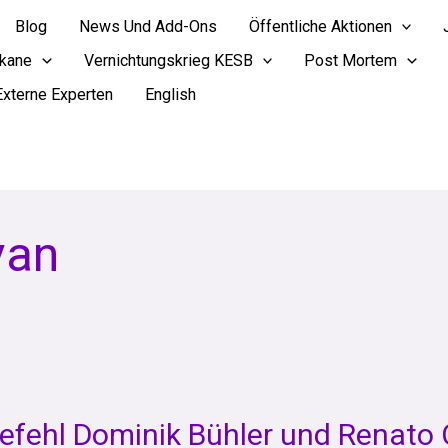
Blog
News Und Add-Ons
Öffentliche Aktionen
ikane
Vernichtungskrieg KESB
Post Mortem
Externe Experten
English
van
fehl Dominik Bühler und Renato 