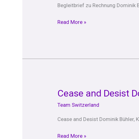
Dominik
Begleitbrief zu Rechnung Dominik Bu
Bühler
Read More »
Cease and Desist D
Cease
and
Team Switzerland
Desist
Dominik
Cease and Desist Dominik Bühler, K
Bühler
Read More »