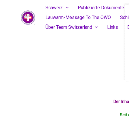
Skip
Schweiz
Publizierte Dokumente
to
Lauwarm-Message To The OWO
Sch
content
Über Team Switzerland
Links
Der Inh
Seit 