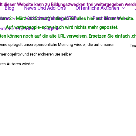
alt dieser Website kann zu Bildungszwecken frei weitergegeben werd
Blog
News Und Add-Ons
Öffentliche Aktionen
ikane
Vernichtungskrieg KESB
Post Mortem
dem 21. März 2025 veröffentlichen wir alles hier auf dieser Website.
Auf wethepeople-schweiz.ch wird nichts mehr
gepostet
.
Externe Experten
English
en können noch auf die alte URL verweisen. Ersetzen Sie einfach .ch
bene spiegelt unsere persönliche Meinung wieder, die auf unseren
Tea
er objektiv und recherchieren Sie selber.
die Meinung deren Autoren wieder.