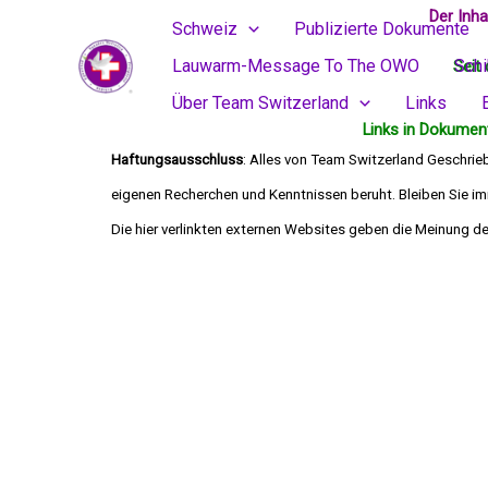
Skip
Der Inh
Schweiz
Publizierte Dokumente
to
Lauwarm-Message To The OWO
Sch
Seit 
content
Über Team Switzerland
Links
Links in Dokument
Haftungsausschluss
: Alles von Team Switzerland Geschrie
eigenen Recherchen und Kenntnissen beruht. Bleiben Sie imm
Die hier verlinkten externen Websites geben 