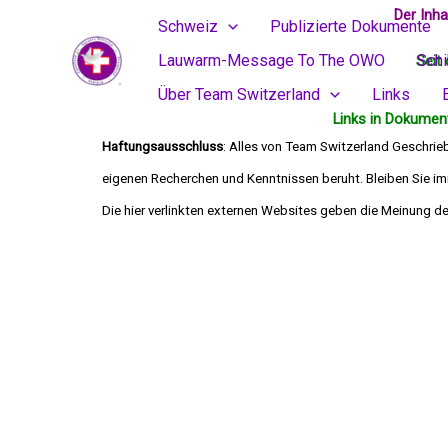
Skip
Der Inh
Schweiz
Publizierte Dokumente
to
Lauwarm-Message To The OWO
Sch
Seit 
content
Über Team Switzerland
Links
Links in Dokument
Haftungsausschluss
: Alles von Team Switzerland Geschrie
eigenen Recherchen und Kenntnissen beruht. Bleiben Sie imm
Die hier verlinkten externen Websites geben 