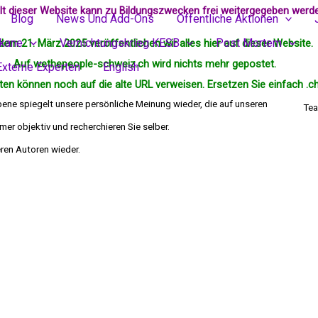
alt dieser Website kann zu Bildungszwecken frei weitergegeben werd
Blog
News Und Add-Ons
Öffentliche Aktionen
ikane
Vernichtungskrieg KESB
Post Mortem
dem 21. März 2025 veröffentlichen wir alles hier auf dieser Website.
Auf wethepeople-schweiz.ch wird nichts mehr
gepostet
.
Externe Experten
English
en können noch auf die alte URL verweisen. Ersetzen Sie einfach .ch
bene spiegelt unsere persönliche Meinung wieder, die auf unseren
Tea
er objektiv und recherchieren Sie selber.
die Meinung deren Autoren wieder.