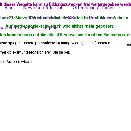
alt dieser Website kann zu Bildungszwecken frei weitergegeben werd
Blog
News Und Add-Ons
Öffentliche Aktionen
ikane
Vernichtungskrieg KESB
Post Mortem
dem 21. März 2025 veröffentlichen wir alles hier auf dieser Website.
Auf wethepeople-schweiz.ch wird nichts mehr
gepostet
.
Externe Experten
English
en können noch auf die alte URL verweisen. Ersetzen Sie einfach .ch
bene spiegelt unsere persönliche Meinung wieder, die auf unseren
Tea
er objektiv und recherchieren Sie selber.
die Meinung deren Autoren wieder.