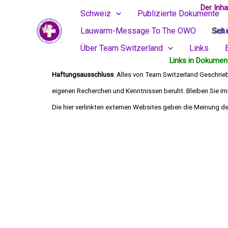
Skip
Der Inh
Schweiz
Publizierte Dokumente
to
Lauwarm-Message To The OWO
Sch
Seit 
content
Über Team Switzerland
Links
Links in Dokument
Haftungsausschluss
: Alles von Team Switzerland Geschrie
eigenen Recherchen und Kenntnissen beruht. Bleiben Sie imm
Die hier verlinkten externen Websites geben 