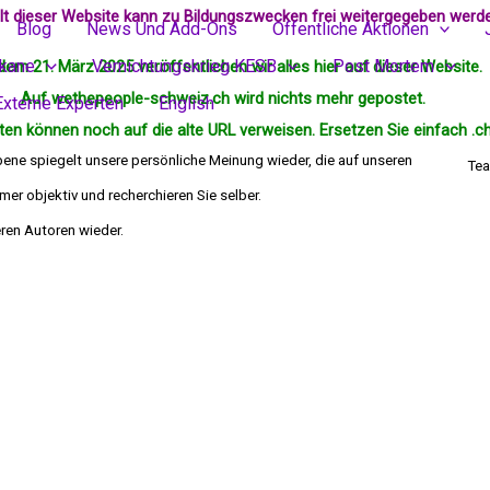
alt dieser Website kann zu Bildungszwecken frei weitergegeben werd
Blog
News Und Add-Ons
Öffentliche Aktionen
ikane
Vernichtungskrieg KESB
Post Mortem
dem 21. März 2025 veröffentlichen wir alles hier auf dieser Website.
Auf wethepeople-schweiz.ch wird nichts mehr
gepostet
.
Externe Experten
English
en können noch auf die alte URL verweisen. Ersetzen Sie einfach .ch
bene spiegelt unsere persönliche Meinung wieder, die auf unseren
Tea
er objektiv und recherchieren Sie selber.
die Meinung deren Autoren wieder.