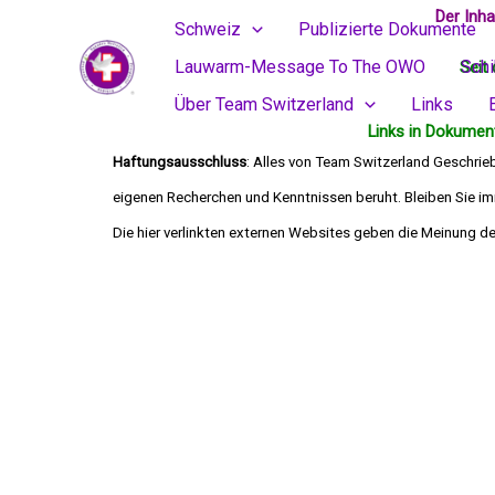
Skip
Der Inh
Schweiz
Publizierte Dokumente
to
Lauwarm-Message To The OWO
Sch
Seit 
content
Über Team Switzerland
Links
Links in Dokument
Haftungsausschluss
: Alles von Team Switzerland Geschrie
eigenen Recherchen und Kenntnissen beruht. Bleiben Sie imm
Die hier verlinkten externen Websites geben 