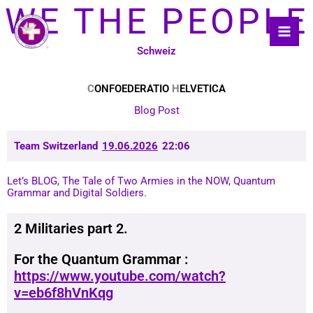
Skip
WE THE PEOPLE
to
content
Schweiz
C
ONFOEDERATIO
H
ELVETICA
Blog Post
Team Switzerland
19.06.2026
22:06
Let’s BLOG, The Tale of Two Armies in the NOW, Quantum
Grammar and Digital Soldiers.
2 Militaries part 2.
For the Quantum Grammar :
https://www.youtube.com/watch?
v=eb6f8hVnKqg