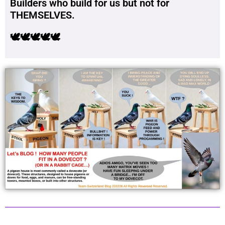
Builders who build for us but not for
THEMSELVES.
🕊🕊🕊🕊🕊