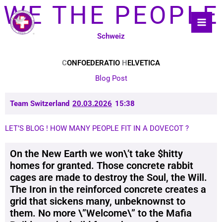
Skip
WE THE PEOPLE
to
content
Schweiz
C
ONFOEDERATIO
H
ELVETICA
Blog Post
Team Switzerland
20.03.2026
15:38
LET’S BLOG ! HOW MANY PEOPLE FIT IN A DOVECOT ?
On the New Earth we won\’t take $hitty
homes for granted. Those concrete rabbit
cages are made to destroy the Soul, the Will.
The Iron in the reinforced concrete creates a
grid that sickens many, unbeknownst to
them. No more \”Welcome\” to the Mafia