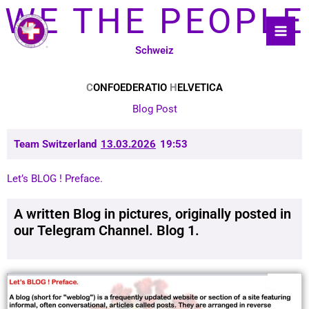
Skip
WE THE PEOPLE
to
content
Schweiz
C
ONFOEDERATIO
H
ELVETICA
Blog Post
Team Switzerland
13.03.2026
19:53
Let’s BLOG ! Preface.
A written Blog in pictures, originally posted in
our Telegram Channel. Blog 1.